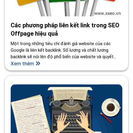
Các phương pháp liên kết link trong SEO
Offpage hiệu quả
Một trong những tiêu chí đánh giá website của các
Google là liên kết backlink. Số lượng và chất lượng
backlink sẽ nói lên độ phổ biến của website và quyết
định trực tiếp đến sự thành công của SEO Offpage. Sau
Xem thêm
đây, xseo.vn sẽ giới thiệu một số những cách đặt
backlink đơn giản nhưng đạt hiệu quả cao