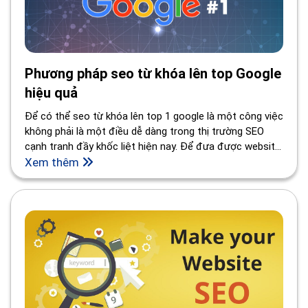
Phương pháp seo từ khóa lên top Google
hiệu quả
Để có thể seo từ khóa lên top 1 google là một công việc
không phải là một điều dễ dàng trong thị trường SEO
cạnh tranh đầy khốc liệt hiện nay. Để đưa được website
của bạn lên được top 1 google cần rất nhiều yếu tố
Xem thêm
chuẩn SEO. Tuy nhiên có một số yếu tố quan trọng sau
đây mà ai là seo cũng phải biết.