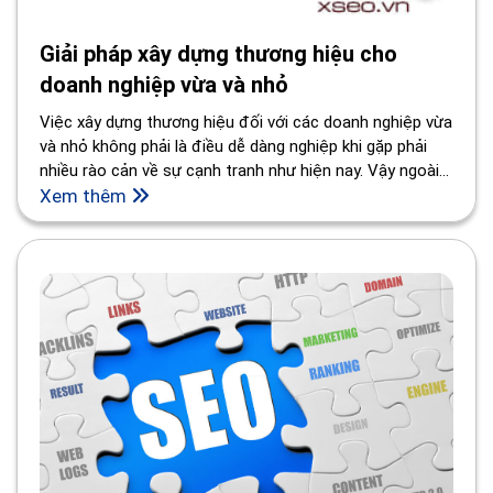
Giải pháp xây dựng thương hiệu cho
doanh nghiệp vừa và nhỏ
Việc xây dựng thương hiệu đối với các doanh nghiệp vừa
và nhỏ không phải là điều dễ dàng nghiệp khi gặp phải
nhiều rào cản về sự cạnh tranh như hiện nay. Vậy ngoài
việc phát triển dịch vụ và sản phẩm, đâu là giải pháp tối
Xem thêm
ưu cho các doanh nghiệp vừa và nhỏ tiếp cận với khách
hàng một cách nhanh chóng và tiết kiệm chi phí nhất?