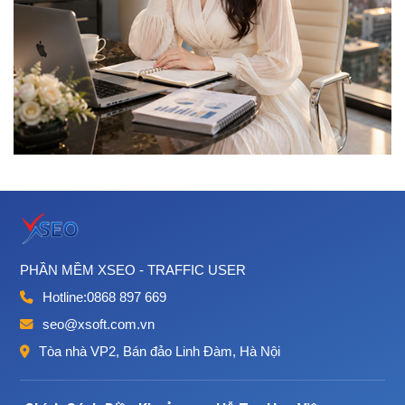
PHẦN MỀM XSEO - TRAFFIC USER
Hotline:
0868 897 669
seo@xsoft.com.vn
Tòa nhà VP2, Bán đảo Linh Đàm, Hà Nội