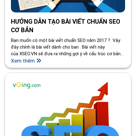
HƯỚNG DẪN TẠO BÀI VIẾT CHUẨN SEO
CƠ BẢN
Bạn muốn có một bài viết chuẩn SEO năm 2017 ? Vậy
đây chính là bài viết dành cho bạn . Bài viết này
của XSEO.VN sẽ đưa ra những gợi ý về cấu trúc cơ bản
một bài viết chuẩn SEO. Bài viết chuẩn SEO cơ bản là bài
Xem thêm
phải thống nhất về cấu trúc và đạt chuẩn dù theo bất kỳ
một ngành nghề nào đi nữa.