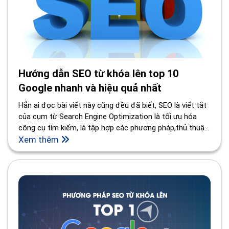
Hướng dẫn SEO từ khóa lên top 10
Google nhanh và hiệu quả nhất
Hẳn ai đọc bài viết này cũng đều đã biết, SEO là viết tắt
của cụm từ Search Engine Optimization là tối ưu hóa
công cụ tìm kiếm, là tập hợp các phương pháp,thủ thuật
nhằm nâng cao thứ hạng của một website trên trang kết
Xem thêm
quả của các công cụ tìm kiếm.