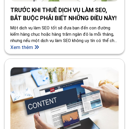
TRƯỚC KHI THUÊ DỊCH VỤ LÀM SEO,
BẮT BUỘC PHẢI BIẾT NHỮNG ĐIỀU NÀY!
Một dịch vụ làm SEO tốt sẽ đưa bạn đến con đường
kiếm hàng chục hoặc hàng trăm ngàn đô la mỗi tháng,
nhưng nếu một dịch vụ làm SEO không uy tín có thể cho
bạn có những kết quả không được như mong muốn. Hãy
Xem thêm
lựa chọn thật cẩn thận khi bắt đầu lựa chọn công ty làm
SEO.