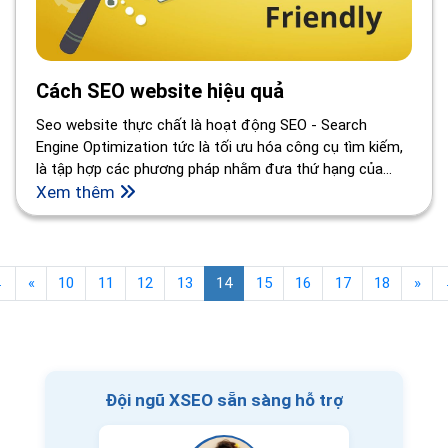
Cách SEO website hiệu quả
Seo website thực chất là hoạt động SEO - Search
Engine Optimization tức là tối ưu hóa công cụ tìm kiếm,
là tập hợp các phương pháp nhằm đưa thứ hạng của
một website lên các vị trí đầu trong các trang kết quả
Xem thêm
của các công cụ tìm kiếm (phổ biến nhất là Google).
←
«
10
11
12
13
14
15
16
17
18
»
Đội ngũ XSEO sẵn sàng hỗ trợ