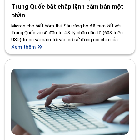
Trung Quốc bất chấp lệnh cấm bán một
phần
Micron cho biết hôm thứ Sáu rằng họ đã cam kết với
Trung Quốc và sẽ đầu tư 4,3 tỷ nhân dân tệ (603 triệu
USD) trong vài năm tới vào cơ sở đóng gói chip của
mình ở thành phố Tây An.
Xem thêm