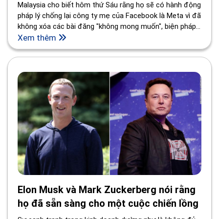
Malaysia cho biết hôm thứ Sáu rằng họ sẽ có hành động
pháp lý chống lại công ty mẹ của Facebook là Meta vì đã
không xóa các bài đăng "không mong muốn", biện pháp
mạnh nhất mà quốc gia này đã thực hiện cho đến nay
Xem thêm
đối với nội dung như vậy.
Elon Musk và Mark Zuckerberg nói rằng
họ đã sẵn sàng cho một cuộc chiến lồng