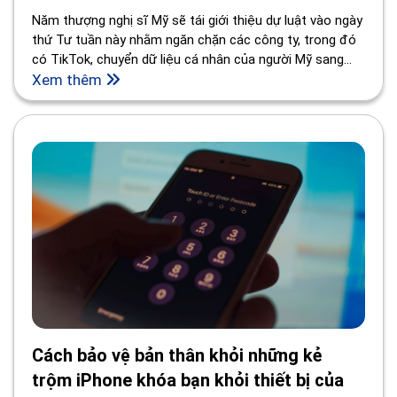
Năm thượng nghị sĩ Mỹ sẽ tái giới thiệu dự luật vào ngày
thứ Tư tuần này nhằm ngăn chặn các công ty, trong đó
có TikTok, chuyển dữ liệu cá nhân của người Mỹ sang
các quốc gia như Trung Quốc, nhằm mở rộng kiểm soát
Xem thêm
xuất khẩu của Mỹ.
Cách bảo vệ bản thân khỏi những kẻ
trộm iPhone khóa bạn khỏi thiết bị của