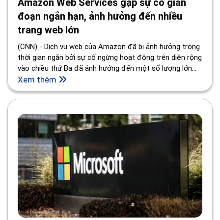
Amazon Web Services gặp sự cố gián
đoạn ngắn hạn, ảnh hưởng đến nhiều
trang web lớn
(CNN) - Dịch vụ web của Amazon đã bị ảnh hưởng trong
thời gian ngắn bởi sự cố ngừng hoạt động trên diện rộng
vào chiều thứ Ba đã ảnh hưởng đến một số lượng lớn
các trang web lớn, bao gồm cả Boston Globe và Cơ
Xem thêm
quan Giao thông Đô thị của Thành phố New York.