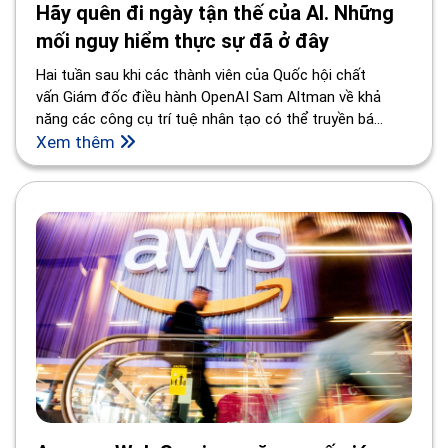
Hãy quên đi ngày tận thế của AI. Những
mối nguy hiểm thực sự đã ở đây
Hai tuần sau khi các thành viên của Quốc hội chất
vấn Giám đốc điều hành OpenAI Sam Altman về khả
năng các công cụ trí tuệ nhân tạo có thể truyền bá
thông tin sai lệch, phá vỡ các cuộc bầu cử và thay thế
Xem thêm
công việc, ông và những người khác trong ngành đã
công khai một khả năng đáng sợ hơn nhiều: ngày tận thế
của AI.