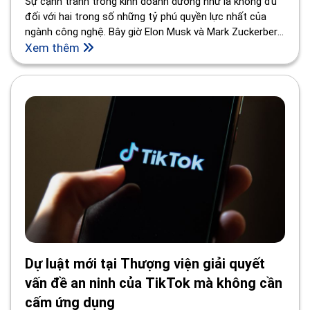
Sự cạnh tranh trong kinh doanh dường như là không đủ
đối với hai trong số những tỷ phú quyền lực nhất của
ngành công nghệ. Bây giờ Elon Musk và Mark Zuckerberg
nói họ muốn giải quyết mối bất đồng của họ thông qua
Xem thêm
một trận đấu trong chuồng có lồng.
Dự luật mới tại Thượng viện giải quyết
vấn đề an ninh của TikTok mà không cần
cấm ứng dụng