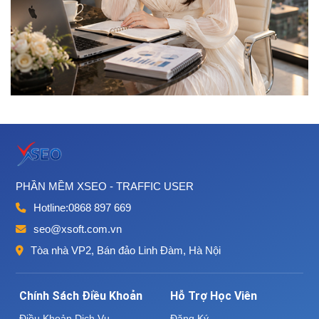
PHẦN MỀM XSEO - TRAFFIC USER
Hotline:
0868 897 669
seo@xsoft.com.vn
Tòa nhà VP2, Bán đảo Linh Đàm, Hà Nội
Chính Sách Điều Khoản
Hỗ Trợ Học Viên
Điều Khoản Dịch Vụ
Đăng Ký