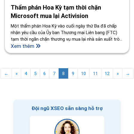
Thẩm phán Hoa Kỳ tạm thời chặn
Microsoft mua lại Activision
Một thẩm phán Hoa Kỳ vào cuối ngày thứ Ba đã chấp
nhận yêu cầu của Ủy ban Thương mại Liên bang (FTC)
tạm thời ngăn chặn thương vụ mua lại nhà sản xuất trò
chơi điện tử Activision Blizzard của Microsoft Corp và
Xem thêm
ấn định phiên điều trần vào tuần tới.
←
«
4
5
6
7
8
9
10
11
12
»
→
Đội ngũ XSEO sẵn sàng hỗ trợ