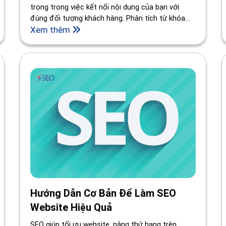
trọng trong việc kết nối nội dung của bạn với
đúng đối tượng khách hàng. Phân tích từ khóa
giúp bạn xác định những từ khóa phù hợp nhất
Xem thêm
cho chiến dịch SEO của mình. Bài viết này sẽ giới
thiệu những phương pháp phân tích từ khóa hiệu
quả nhất.
Hướng Dẫn Cơ Bản Để Làm SEO
Website Hiệu Quả
SEO giúp tối ưu website, nâng thứ hạng trên