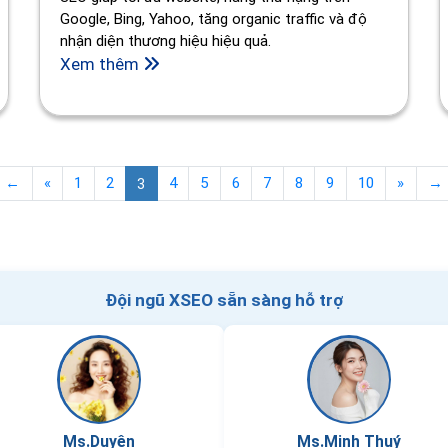
Google, Bing, Yahoo, tăng organic traffic và độ
nhận diện thương hiệu hiệu quả.
Xem thêm
←
«
1
2
3
4
5
6
7
8
9
10
»
→
Đội ngũ XSEO sẵn sàng hỗ trợ
Ms.Duyên
Ms.Minh Thuý