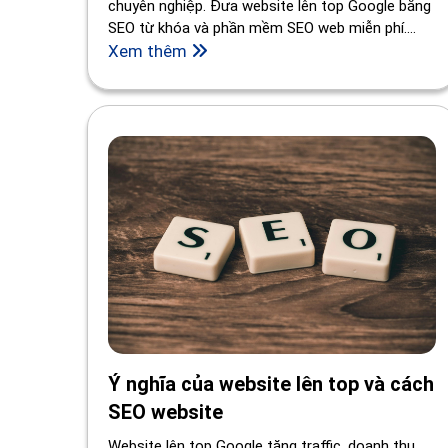
chuyên nghiệp. Đưa website lên top Google bằng
SEO từ khóa và phần mềm SEO web miễn phí.
Tìm hiểu ngay!
Xem thêm
Ý nghĩa của website lên top và cách
SEO website
Website lên top Google tăng traffic, doanh thu,