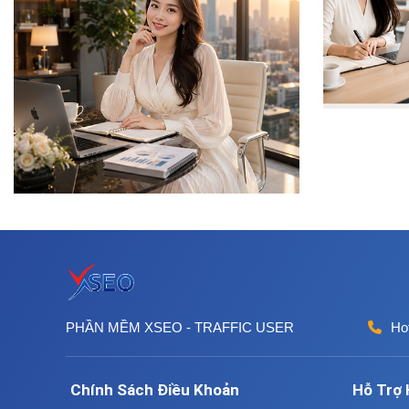
PHẦN MỀM XSEO - TRAFFIC USER
Hot
Chính Sách Điều Khoản
Hỗ Trợ 