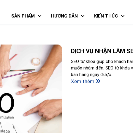
SẢN PHẨM
HƯỚNG DẪN
KIẾN THỨC
DỊCH VỤ NHẬN LÀM SE
SEO từ khóa giúp cho khách hà
muốn nhắm đến. SEO từ khóa vớ
bán hàng ngay được.
Xem thêm