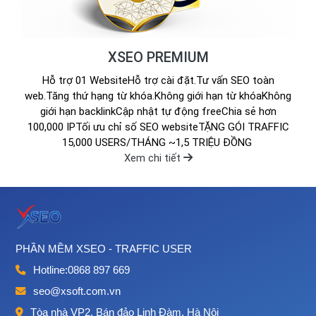
XSEO PREMIUM
Hỗ trợ 01 WebsiteHỗ trợ cài đặt.Tư vấn SEO toàn
web.Tăng thứ hạng từ khóa.Không giới hạn từ khóaKhông
giới hạn backlinkCập nhật tự động freeChia sẻ hơn
100,000 IPTối ưu chỉ số SEO websiteTẶNG GÓI TRAFFIC
15,000 USERS/THÁNG ~1,5 TRIỆU ĐỒNG
Xem chi tiết
PHẦN MỀM XSEO - TRAFFIC USER
Hotline:
0868 897 669
seo@xsoft.com.vn
Tòa nhà VP2, Bán đảo Linh Đàm, Hà Nội