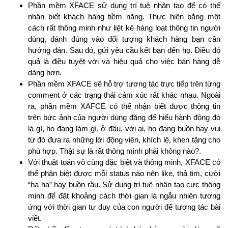
Phần mềm XFACE sử dụng trí tuệ nhân tạo để có thể
nhận biết khách hàng tiềm năng. Thực hiện bằng một
cách rất thông minh như liệt kê hàng loạt thông tin người
dùng, đánh đúng vào đối tượng khách hàng bạn cần
hướng đán. Sau đó, gửi yêu cầu kết bạn đến họ. Điều đó
quả là điều tuyệt vời và hiệu quả cho việc bán hàng dễ
dàng hơn.
Phần mềm XFACE sẽ hỗ trợ tương tác trực tiếp trên từng
comment ở các trạng thái cảm xúc rất khác nhau. Ngoài
ra, phần mềm XAFCE có thể nhận biết được thông tin
trên bức ảnh của người dùng đăng để hiểu hành động đó
là gì, họ đang làm gì, ở đâu, với ai, họ đang buồn hay vui
từ đó đưa ra những lời động viên, khích lệ, khen tặng cho
phù hợp. Thật sự là rất thông minh phải không nào?.
Với thuật toán vô cùng đặc biệt và thông minh, XFACE có
thể phân biệt được mỗi status nào nên like, thả tim, cười
“ha ha” hay buồn rầu. Sử dụng trí tuệ nhân tạo cực thông
minh để đặt khoảng cách thời gian là ngẫu nhiên tương
ứng với thời gian tư duy của con người để tương tác bài
viết.