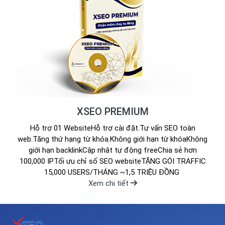
XSEO PREMIUM
Hỗ trợ 01 WebsiteHỗ trợ cài đặt.Tư vấn SEO toàn
web.Tăng thứ hạng từ khóa.Không giới hạn từ khóaKhông
giới hạn backlinkCập nhật tự động freeChia sẻ hơn
100,000 IPTối ưu chỉ số SEO websiteTẶNG GÓI TRAFFIC
15,000 USERS/THÁNG ~1,5 TRIỆU ĐỒNG
Xem chi tiết