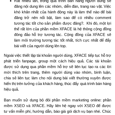
Rất nhiều lần, trong quá trình bán hàng người dùng sẽ
đăng nội dung lên các nhóm, diễn đàn, trang rao vặt. Việc
khó khăn nhất của hành động này là làm thế nào để bài
đăng trở nên nổi bật, làm sao để có nhiều comment
tương tác tốt cho sản phẩm được đăng?. Khi đó, một lợi
thế rất lớn của phần mềm XFACE là hệ thông cộng đồng
đông đảo hỗ trợ tương tác. Cộng đồng của XFACE sẽ
làm môi trường tương tác tốt nhất, tích cực nhất để đẩy
bài viết của người dùng lên top.
Ngoài việc thiết lập tài khoản người dùng, XFACE tiếp tục hỗ trợ
phát triển fanpage, group một cách hiệu quả. Các tài khoản
được sử dụng qua phần mềm hỗ trợ sẽ liên tục tạo ra các lời
mời thích trên trang, thêm người dùng vào nhóm, bình luận,
chia sẻ liên tục làm cho nội dung bài viết thường xuyên được
hiển thị trên tưởng của khách hàng, thúc đẩy quá trình bán hàng
hiệu quả.
Bạn muốn sử dụng bộ đôi phần mềm marketing online: phần
mềm XSEO và XFACE. Hãy liên hệ ngay với XSEO để được
tư vấn miễn phí, hướng dẫn, báo giá gói dịch vụ bạn nhé. Chúc