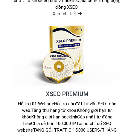
cho 2 từ khóaseo cho 2 backlinkChia sẻ IP trong cộng
đồng XSEO
Xem chi tiết
XSEO PREMIUM
Hỗ trợ 01 WebsiteHỗ trợ cài đặt.Tư vấn SEO toàn
web.Tăng thứ hạng từ khóa.Không giới hạn từ
khóaKhông giới hạn backlinkCập nhật tự động
freeChia sẻ hơn 100,000 IPTối ưu chỉ số SEO
websiteTẶNG GÓI TRAFFIC 15,000 USERS/THÁNG