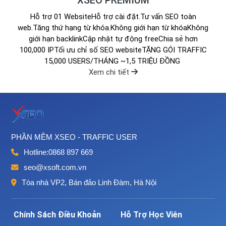
Hỗ trợ 01 WebsiteHỗ trợ cài đặt.Tư vấn SEO toàn
web.Tăng thứ hạng từ khóa.Không giới hạn từ khóaKhông
giới hạn backlinkCập nhật tự động freeChia sẻ hơn
100,000 IPTối ưu chỉ số SEO websiteTẶNG GÓI TRAFFIC
15,000 USERS/THÁNG ~1,5 TRIỆU ĐỒNG
Xem chi tiết
PHẦN MỀM XSEO - TRAFFIC USER
Hotline:
0868 897 669
seo@xsoft.com.vn
Tòa nhà VP2, Bán đảo Linh Đàm, Hà Nội
Chính Sách Điều Khoản
Hỗ Trợ Học Viên