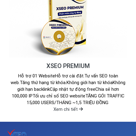
XSEO PREMIUM
Hỗ trợ 01 WebsiteHỗ trợ cài đặt.Tư vấn SEO toàn
web.Tăng thứ hạng từ khóa.Không giới hạn từ khóaKhông
giới hạn backlinkCập nhật tự động freeChia sẻ hơn
100,000 IPTối ưu chỉ số SEO websiteTẶNG GÓI TRAFFIC
15,000 USERS/THÁNG ~1,5 TRIỆU ĐỒNG
Xem chi tiết