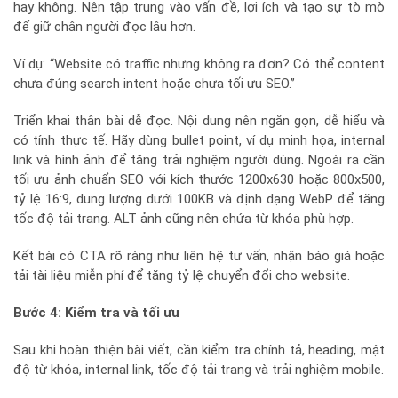
hay không. Nên tập trung vào vấn đề, lợi ích và tạo sự tò mò
để giữ chân người đọc lâu hơn.
Ví dụ: “Website có traffic nhưng không ra đơn? Có thể content
chưa đúng search intent hoặc chưa tối ưu SEO.”
Triển khai thân bài dễ đọc. Nội dung nên ngắn gọn, dễ hiểu và
có tính thực tế. Hãy dùng bullet point, ví dụ minh họa, internal
link và hình ảnh để tăng trải nghiệm người dùng. Ngoài ra cần
tối ưu ảnh chuẩn SEO với kích thước 1200x630 hoặc 800x500,
tỷ lệ 16:9, dung lượng dưới 100KB và định dạng WebP để tăng
tốc độ tải trang. ALT ảnh cũng nên chứa từ khóa phù hợp.
Kết bài có CTA rõ ràng như liên hệ tư vấn, nhận báo giá hoặc
tải tài liệu miễn phí để tăng tỷ lệ chuyển đổi cho website.
Bước 4: Kiểm tra và tối ưu
Sau khi hoàn thiện bài viết, cần kiểm tra chính tả, heading, mật
độ từ khóa, internal link, tốc độ tải trang và trải nghiệm mobile.