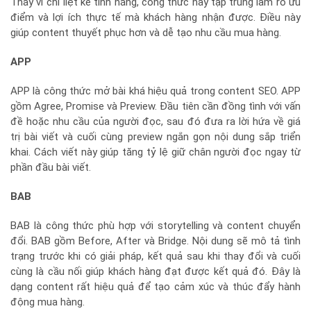
Thay vì chỉ liệt kê tính năng, công thức này tập trung làm rõ ưu
điểm và lợi ích thực tế mà khách hàng nhận được. Điều này
giúp content thuyết phục hơn và dễ tạo nhu cầu mua hàng.
APP
APP là công thức mở bài khá hiệu quả trong content SEO. APP
gồm Agree, Promise và Preview. Đầu tiên cần đồng tình với vấn
đề hoặc nhu cầu của người đọc, sau đó đưa ra lời hứa về giá
trị bài viết và cuối cùng preview ngắn gọn nội dung sắp triển
khai. Cách viết này giúp tăng tỷ lệ giữ chân người đọc ngay từ
phần đầu bài viết.
BAB
BAB là công thức phù hợp với storytelling và content chuyển
đổi. BAB gồm Before, After và Bridge. Nội dung sẽ mô tả tình
trạng trước khi có giải pháp, kết quả sau khi thay đổi và cuối
cùng là cầu nối giúp khách hàng đạt được kết quả đó. Đây là
dạng content rất hiệu quả để tạo cảm xúc và thúc đẩy hành
động mua hàng.