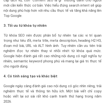
cấp dịch vụ, còn “Content SEO là gì” thường dành cho người
mới cần kiến thức cơ bản. Việc hiểu đúng search intent sẽ giúp
nội dung phù hợp hơn với nhu cầu thực tế và tăng khả năng lên
Top Google.
3. Tối ưu từ khóa tự nhiên
Từ khóa SEO nên được phân bổ tự nhiên tại các vị trí quan
trọng như tiêu đề, meta title, meta description, heading H2 H3,
đoạn mở bài, URL và ALT hình ảnh. Tuy nhiên cần ưu tiên trải
nghiệm đọc tự nhiên thay vì nhồi nhét từ khóa quá mức.
Google hiện đánh giá rất cao những nội dung có ngữ nghĩa tự
nhiên, semantic keyword phong phú và mang lại giá trị thực tế
cho người dùng.
4. Có tính sáng tạo và khác biệt
Google ngày càng đánh giá cao nội dung có góc nhìn riêng, trải
nghiệm thực tế và thông tin hữu ích. Một bài viết chỉ copy
hoặc viết lại sơ sài rất khó cạnh tranh thứ hạng trong năm
2026.