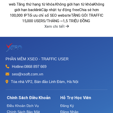
web.Tăng thứ hạng từ khóa.Không giới hạn từ khóaKhông
giới hạn backlinkCập nhật tự động freeChia sẻ hơn
100,000 IPTối ưu chỉ số SEO websiteTẶNG GÓI TRAFFIC
15,000 USERS/THÁNG ~1,5 TRIỆU ĐỒNG
Xem chi tiết
PHẦN MỀM XSEO - TRAFFIC USER
Hotline:
0868 897 669
seo@xsoft.com.vn
Tòa nhà VP2, Bán đảo Linh Đàm, Hà Nội
Chính Sách Điều Khoản
Hỗ Trợ Học Viên
Điều Khoản Dịch Vụ
Đăng Ký
Chính Sách Bảo Mật
Đăng Nhập