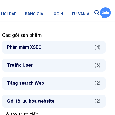
HỎI ĐÁP
BẢNG GIÁ
LOGIN
TƯ VẤN AI
Các gói sản phẩm
Phần mềm XSEO
(4)
Traffic User
(6)
Tăng search Web
(2)
Gói tối ưu hóa website
(2)
Hỗ trợ trực tiếp