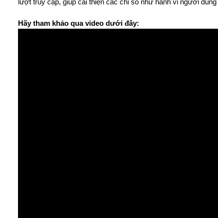
lượt truy cập, giúp cải thiện các chỉ số như hành vi người dùng
Hãy tham khảo qua video dưới đây: