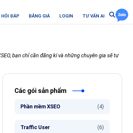
HỎI ĐÁP
BẢNG GIÁ
LOGIN
TƯ VẤN AI
 XSEO, bạn chỉ cần đăng kí và những chuyên gia sẽ tư
Các gói sản phẩm
Phần mềm XSEO
(4)
Traffic User
(6)