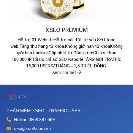
XSEO PREMIUM
Hỗ trợ 01 WebsiteHỗ trợ cài đặt.Tư vấn SEO toàn
web.Tăng thứ hạng từ khóa.Không giới hạn từ khóaKhông
giới hạn backlinkCập nhật tự động freeChia sẻ hơn
100,000 IPTối ưu chỉ số SEO websiteTẶNG GÓI TRAFFIC
15,000 USERS/THÁNG ~1,5 TRIỆU ĐỒNG
Xem chi tiết
PHẦN MỀM XSEO - TRAFFIC USER
Hotline:
0868 897 669
seo@xsoft.com.vn