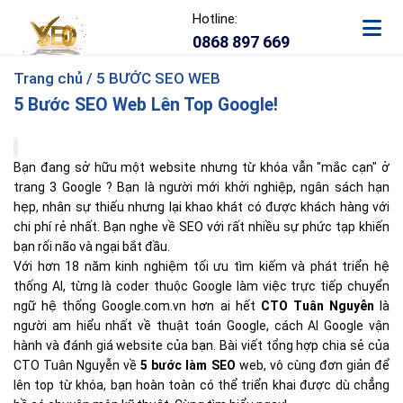
Hotline:
0868 897 669
Trang chủ /
5 BƯỚC SEO WEB
5 Bước SEO Web Lên Top Google!
Bạn đang sở hữu một website nhưng từ khóa vẫn "mắc cạn" ở
trang 3 Google ? Bạn là người mới khởi nghiệp, ngân sách hạn
hẹp, nhân sự thiếu nhưng lại khao khát có được khách hàng với
chi phí rẻ nhất. Bạn nghe về SEO với rất nhiều sự phức tạp khiến
bạn rối não và ngại bắt đầu.
Với hơn 18 năm kinh nghiệm tối ưu tìm kiếm và phát triển hệ
thống AI, từng là coder thuộc Google làm việc trực tiếp chuyển
ngữ hệ thống Google.com.vn hơn ai hết
CTO Tuân Nguyễn
là
người am hiểu nhất về thuật toán Google, cách AI Google vận
hành và đánh giá website của bạn. Bài viết tổng hợp chia sẻ của
CTO Tuân Nguyễn về
5 bước làm SEO
web, vô cùng đơn giản để
lên top từ khóa, bạn hoàn toàn có thể triển khai được dù chẳng