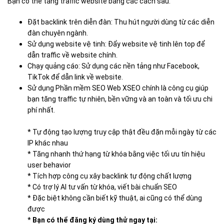
Bạn có thể tăng traffic website bằng các cách sau:
Đặt backlink trên diễn đàn: Thu hút người dùng từ các diễn
đàn chuyên ngành.
Sử dụng website vệ tinh: Đẩy website vệ tinh lên top để
dẫn traffic về website chính.
Chạy quảng cáo: Sử dụng các nền tảng như Facebook,
TikTok để dẫn link về website.
Sử dụng Phần mềm SEO Web XSEO chính là công cụ giúp
bạn tăng traffic tự nhiên, bền vững và an toàn và tối ưu chi
phí nhất.
* Tự động tạo lượng truy cập thật đều đặn mỗi ngày từ các
IP khác nhau
* Tăng nhanh thứ hạng từ khóa bằng việc tối ưu tín hiệu
user behavior
* Tích hợp công cụ xây backlink tự động chất lượng
* Có trợ lý AI tư vấn từ khóa, viết bài chuẩn SEO
* Đặc biệt không cần biết kỹ thuật, ai cũng có thể dùng
được
*
Bạn có thể đăng ký dùng thử ngay tại: