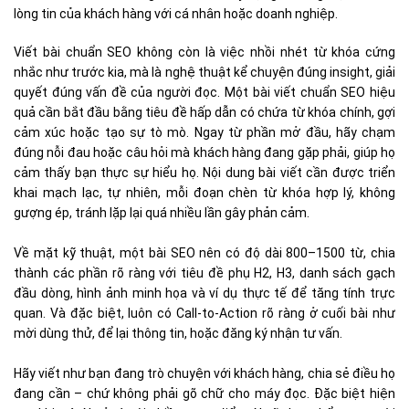
lòng tin của khách hàng với cá nhân hoặc doanh nghiệp.
Viết bài chuẩn SEO không còn là việc nhồi nhét từ khóa cứng
nhắc như trước kia, mà là nghệ thuật kể chuyện đúng insight, giải
quyết đúng vấn đề của người đọc. Một bài viết chuẩn SEO hiệu
quả cần bắt đầu bằng tiêu đề hấp dẫn có chứa từ khóa chính, gợi
cảm xúc hoặc tạo sự tò mò. Ngay từ phần mở đầu, hãy chạm
đúng nỗi đau hoặc câu hỏi mà khách hàng đang gặp phải, giúp họ
cảm thấy bạn thực sự hiểu họ. Nội dung bài viết cần được triển
khai mạch lạc, tự nhiên, mỗi đoạn chèn từ khóa hợp lý, không
gượng ép, tránh lặp lại quá nhiều lần gây phản cảm.
Về mặt kỹ thuật, một bài SEO nên có độ dài 800–1500 từ, chia
thành các phần rõ ràng với tiêu đề phụ H2, H3, danh sách gạch
đầu dòng, hình ảnh minh họa và ví dụ thực tế để tăng tính trực
quan. Và đặc biệt, luôn có Call-to-Action rõ ràng ở cuối bài như
mời dùng thử, để lại thông tin, hoặc đăng ký nhận tư vấn.
Hãy viết như bạn đang trò chuyện với khách hàng, chia sẻ điều họ
đang cần – chứ không phải gõ chữ cho máy đọc. Đặc biệt hiện