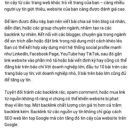
tin cậy từ các trang web khác trỏ về trang của bạn – càng nhiều
người uy tín giới thiệu, website của bạn càng được đánh giá cao.
Để làm được điều này, bạn nên viết bài chia sẻ trên blog cá nhân,
diễn đàn, hoặc các group chuyên ngành, nhằm tạo ra các
backlink tự nhiên. Kết nối với các blogger, chuyên gia trong ngành
để xin trích dẫn hoặc đặt link trong nội dung một cách khéo léo.
Bạn có thể kết hợp xây dựng một hệ thống social profile mạnh
như LinkedIn, Facebook Page, YouTube hay TikTok, sau đó gắn
link website vào phần mô tả hoặc bài viết định kỳ hay cũng có thể
đăng bài trên báo chí Với doanh nghiệp lớn, đầu tư 10 bài trên các
trang báo uy tín; với doanh nghiệp nhỏ, 3 bài trên báo lớn cũng đủ
để tăng uy tín.
Tuyệt đối tránh các backlink rác, spam comment, hoặc mua link
từ nguồn không rõ ràng vì chúng có thể khiến website bị phạt
thay vì lên top. Một backlink chất lượng còn giá trị hơn cả trăm
backlink kém. Backlink từ các nguồn uy tín không chỉ giúp cách
SEO web lên top Google mà còn tăng độ tin cậy của website trên
Google.