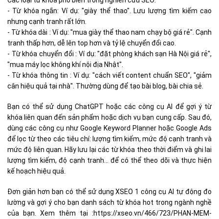
- Từ khóa ngắn: Ví dụ: "giày thể thao". Lưu lượng tìm kiếm cao
nhưng cạnh tranh rất lớn.
- Từ khóa dài : Ví dụ: "mua giày thể thao nam chạy bộ giá rẻ". Cạnh
tranh thấp hơn, dễ lên top hơn và tỷ lệ chuyển đổi cao.
- Từ khóa chuyển đổi : Ví dụ: "đặt phòng khách sạn Hà Nội giá rẻ",
"mua máy lọc không khí nội địa Nhật".
- Từ khóa thông tin : Ví dụ: "cách viết content chuẩn SEO", "giảm
cân hiệu quả tại nhà". Thường dùng để tạo bài blog, bài chia sẻ.
Bạn có thể sử dụng ChatGPT hoặc các công cụ AI để gợi ý từ
khóa liên quan đến sản phẩm hoặc dịch vụ bạn cung cấp. Sau đó,
dùng các công cụ như Google Keyword Planner hoặc Google Ads
để lọc từ theo các tiêu chí: lượng tìm kiếm, mức độ cạnh tranh và
mức độ liên quan. Hãy lưu lại các từ khóa theo thời điểm và ghi lai
lượng tìm kiếm, độ cạnh tranh… để có thể theo dõi và thực hiện
kế hoạch hiệu quả.
Đơn giản hơn bạn có thể sử dụng XSEO 1 công cụ AI tự động đo
lường và gợi ý cho bạn danh sách từ khóa hot trong ngành nghề
của bạn. Xem thêm tại :https://xseo.vn/466/723/PHAN-MEM-