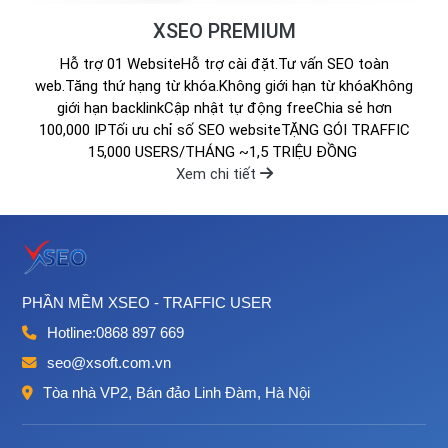
XSEO PREMIUM
Hỗ trợ 01 WebsiteHỗ trợ cài đặt.Tư vấn SEO toàn
web.Tăng thứ hạng từ khóa.Không giới hạn từ khóaKhông
giới hạn backlinkCập nhật tự động freeChia sẻ hơn
100,000 IPTối ưu chỉ số SEO websiteTẶNG GÓI TRAFFIC
15,000 USERS/THÁNG ~1,5 TRIỆU ĐỒNG
Xem chi tiết
PHẦN MỀM XSEO - TRAFFIC USER
Hotline:
0868 897 669
seo@xsoft.com.vn
Tòa nhà VP2, Bán đảo Linh Đàm, Hà Nội