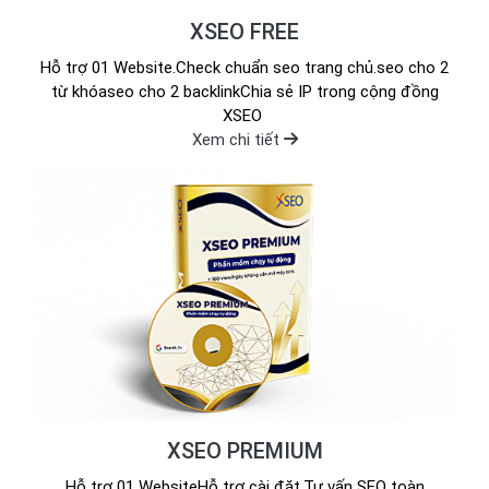
XSEO FREE
Hỗ trợ 01 Website.Check chuẩn seo trang chủ.seo cho 2
từ khóaseo cho 2 backlinkChia sẻ IP trong cộng đồng
XSEO
Xem chi tiết
XSEO PREMIUM
Hỗ trợ 01 WebsiteHỗ trợ cài đặt.Tư vấn SEO toàn