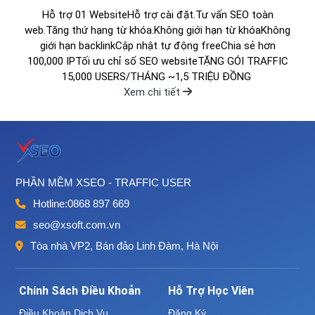
Hỗ trợ 01 WebsiteHỗ trợ cài đặt.Tư vấn SEO toàn
web.Tăng thứ hạng từ khóa.Không giới hạn từ khóaKhông
giới hạn backlinkCập nhật tự động freeChia sẻ hơn
100,000 IPTối ưu chỉ số SEO websiteTẶNG GÓI TRAFFIC
15,000 USERS/THÁNG ~1,5 TRIỆU ĐỒNG
Xem chi tiết
PHẦN MỀM XSEO - TRAFFIC USER
Hotline:
0868 897 669
seo@xsoft.com.vn
Tòa nhà VP2, Bán đảo Linh Đàm, Hà Nội
Chính Sách Điều Khoản
Hỗ Trợ Học Viên
Điều Khoản Dịch Vụ
Đăng Ký