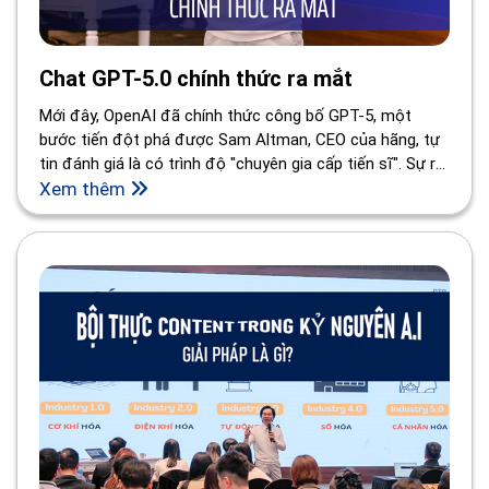
Chat GPT-5.0 chính thức ra mắt
Mới đây, OpenAI đã chính thức công bố GPT-5, một
bước tiến đột phá được Sam Altman, CEO của hãng, tự
tin đánh giá là có trình độ "chuyên gia cấp tiến sĩ". Sự ra
đời của GPT-5 không chỉ đơn thuần là một bản nâng
Xem thêm
cấp, mà còn là một cột mốc quan trọng, định hình lại
cách chúng ta tương tác với trí tuệ nhân tạo.