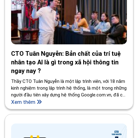
CTO Tuân Nguyễn: Bản chất của trí tuệ
nhân tạo AI là gì trong xã hội thông tin
ngay nay ?
Thầy CTO Tuân Nguyễn là một lập trình viên, với 18 năm
kinh nghiệm trong lập trình hệ thống, là một trong những
người đầu tiên xây dựng hệ thống Google.com.vn, đã có
hơn 10 năm làm việc với Google, cộng thêm hai năm làm
Xem thêm
việc cho tập đoàn IBM, và tham gia những dự án lớn.