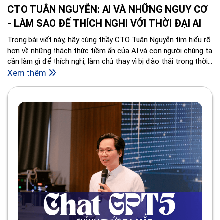
CTO TUÂN NGUYỄN: AI VÀ NHỮNG NGUY CƠ
- LÀM SAO ĐỂ THÍCH NGHI VỚI THỜI ĐẠI AI
Trong bài viết này, hãy cùng thầy CTO Tuân Nguyễn tìm hiểu rõ
hơn về những thách thức tiềm ẩn của AI và con người chúng ta
cần làm gì để thích nghi, làm chủ thay vì bị đào thải trong thời
đại mới.
Xem thêm