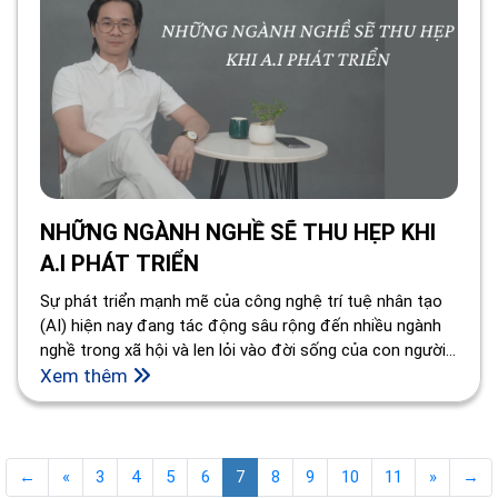
NHỮNG NGÀNH NGHỀ SẼ THU HẸP KHI
A.I PHÁT TRIỂN
Sự phát triển mạnh mẽ của công nghệ trí tuệ nhân tạo
(AI) hiện nay đang tác động sâu rộng đến nhiều ngành
nghề trong xã hội và len lỏi vào đời sống của con người,
đặc biệt là những ngành nghê, lĩnh vực gần gũi với cuộc
Xem thêm
sống hàng ngày.
←
«
3
4
5
6
7
8
9
10
11
»
→