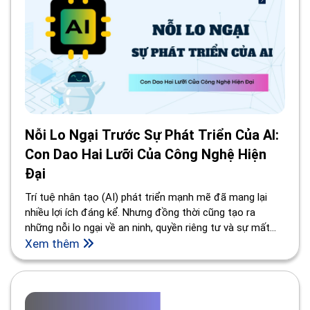
Nỗi Lo Ngại Trước Sự Phát Triển Của AI:
Con Dao Hai Lưỡi Của Công Nghệ Hiện
Đại
Trí tuệ nhân tạo (AI) phát triển mạnh mẽ đã mang lại
nhiều lợi ích đáng kể. Nhưng đồng thời cũng tạo ra
những nỗi lo ngại về an ninh, quyền riêng tư và sự mất
việc làm. Bài viết sẽ giúp khám phá các mối lo ngại chính
Xem thêm
và giải pháp tiềm năng để giảm thiểu rủi ro từ AI.