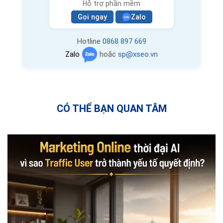
Hỗ trợ phần mềm
Gọi ngay
Zalo
Hotline
0868 897 669
Zalo
hoặc
sp@xseo.vn
CÓ THỂ BẠN QUAN TÂM