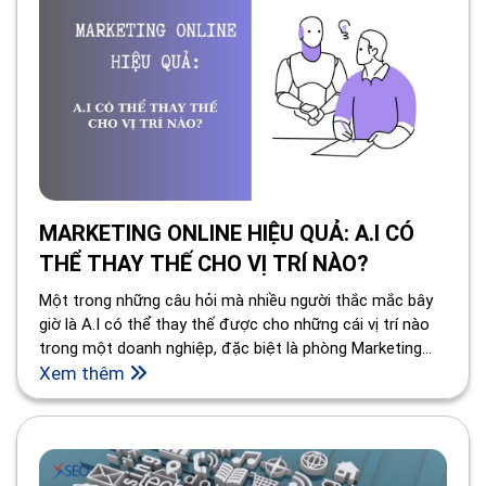
MARKETING ONLINE HIỆU QUẢ: A.I CÓ
THỂ THAY THẾ CHO VỊ TRÍ NÀO?
Một trong những câu hỏi mà nhiều người thắc mắc bây
giờ là A.I có thể thay thế được cho những cái vị trí nào
trong một doanh nghiệp, đặc biệt là phòng Marketing
Online. Vậy thì các bạn có nghĩ rằng thật sự A.I có thể
Xem thêm
thay thế được các vị trí đó hay không?