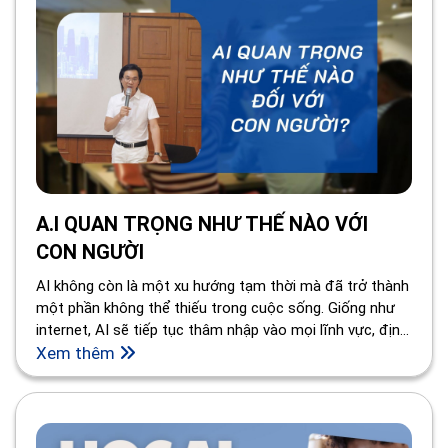
A.I QUAN TRỌNG NHƯ THẾ NÀO VỚI
CON NGƯỜI
AI không còn là một xu hướng tạm thời mà đã trở thành
một phần không thể thiếu trong cuộc sống. Giống như
internet, AI sẽ tiếp tục thâm nhập vào mọi lĩnh vực, định
hình tương lai và mang đến những thay đổi sâu rộng cho
Xem thêm
xã hội loài người.